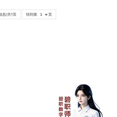
信息/共1页
转到第
页